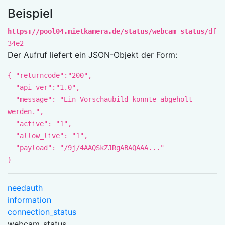
Beispiel
https://pool04.mietkamera.de/status/webcam_status/
df
34e2
Der Aufruf liefert ein JSON-Objekt der Form:
{ "returncode":"200",
"api_ver":"1.0",
"message": "Ein Vorschaubild konnte abgeholt
werden.",
"active": "1",
"allow_live": "1",
"payload": "/9j/4AAQSkZJRgABAQAAA..."
}
needauth
information
connection_status
webcam_status